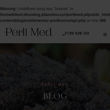
Warning
: Undefined array key "license" in
/home/klient.dhosting.pl/annkoczur/perllmed.pl/public_htm
content/plugins/elementor-pro/license/api.php
on line
366
728 928 301
PERLL MED
BLOG