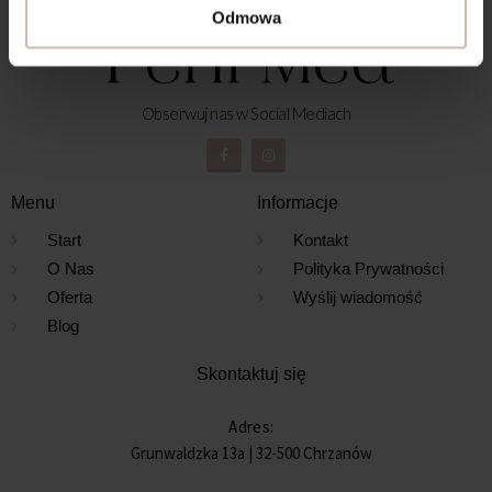
Odmowa
Obserwuj nas w Social Mediach
Menu
Informacje
Start
Kontakt
O Nas
Polityka Prywatności
Oferta
Wyślij wiadomość
Blog
Skontaktuj się
Adres:
Grunwaldzka 13a | 32-500 Chrzanów