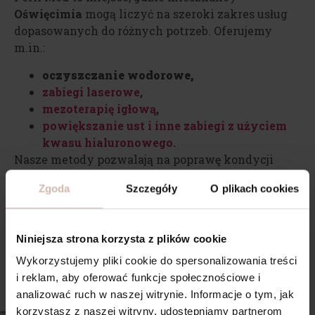
Oświęcimia
mogą liczyć na szeroki zakres usług
dopasowanych do różnych potrzeb. Oferujemy
m.in.:
oczyszczanie wodorowe,
zabiegi laserowe
,
mezoterapię igłową
,
powiększanie ust i inne zabiegi z użyciem
kwasu hialuronowego.
Nasze metody pozwalają na poprawę kondycji
skóry, jej nawilżenie oraz wsparcie naturalnych
Zgoda
Szczegóły
O plikach cookies
procesów regeneracyjnych. Jeśli chcesz
dowiedzieć się, który zabieg będzie najlepszy dla
Ciebie, skontaktuj się z nami, aby odkryć, jak
Niniejsza strona korzysta z plików cookie
wspierać swoje naturalne piękno!
Wykorzystujemy pliki cookie do spersonalizowania treści
i reklam, aby oferować funkcje społecznościowe i
analizować ruch w naszej witrynie. Informacje o tym, jak
korzystasz z naszej witryny, udostępniamy partnerom