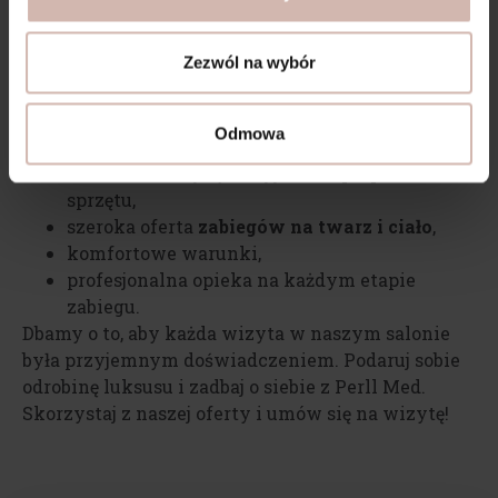
W Perll Med stawiamy na bezpieczeństwo,
Zezwól na wybór
nowoczesne technologie oraz indywidualne
podejście do Klienta. Nasze zalety to m.in.:
Odmowa
wykwalifikowany zespół,
stosowanie najwyższej jakości preparatów i
sprzętu,
szeroka oferta
zabiegów na twarz i ciało
,
komfortowe warunki,
profesjonalna opieka na każdym etapie
zabiegu.
Dbamy o to, aby każda wizyta w naszym salonie
była przyjemnym doświadczeniem. Podaruj sobie
odrobinę luksusu i zadbaj o siebie z Perll Med.
Skorzystaj z naszej oferty i umów się na wizytę!