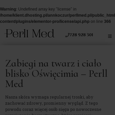
Warning
: Undefined array key "license" in
/home/klient.dhosting.pl/annkoczur/perllmed.pl/public_htm
content/plugins/elementor-pro/license/api.php
on line
366
728 928 301
Zabiegi na twarz i ciało
blisko Oświęcimia – Perll
Med
Nasza skóra wymaga regularnej troski, aby
zachować zdrowy, promienny wygląd. Z tego
powodu coraz więcej osób sięga po nowoczesne