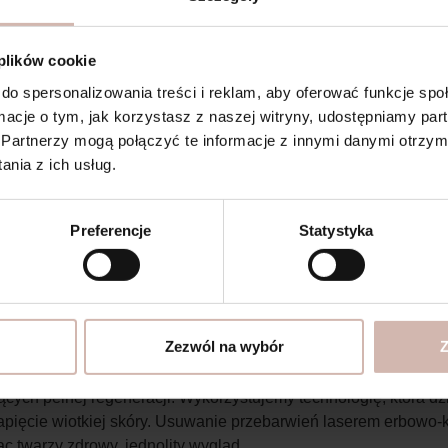
 plików cookie
do spersonalizowania treści i reklam, aby oferować funkcje sp
i naczynek – różne metody
ormacje o tym, jak korzystasz z naszej witryny, udostępniamy p
Partnerzy mogą połączyć te informacje z innymi danymi otrzym
 które dotykają wiele osób – skóra wygląda na starszą, bardzie
nia z ich usług.
pozwalają precyzyjnie usunąć zmiany. Nasza oferta obejmuje róż
Preferencje
Statystyka
ania i odświeżania skóry. Procedura polega na naświetlaniu pr
mikroeksplozje drobin na powierzchni, co pozwala na błyska
ktem jest wygładzona, rozświetlona cera o wyrównanym koloryc
ształowa
Zezwól na wybór
Z
ch pełnej regeneracji. Wykorzystujemy technologię, która dział
napięcie wiotkiej skóry. Usuwanie przebarwień laserem erbow
 twarzy zdrowy, jednolity wygląd.