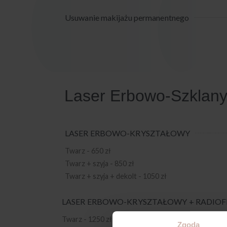
Usuwanie makijażu permanentnego
Laser Erbowo-Szklan
LASER ERBOWO-KRYSZTAŁOWY
Twarz - 650 zł
Twarz + szyja - 850 zł
Twarz + szyja + dekolt - 1050 zł
LASER ERBOWO-KRYSZTAŁOWY + RADIO
Twarz - 1250 zł
Zgoda