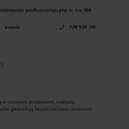
s/elementor-pro/license/api.php
on line
366
Kontakt
728 928 301
W
ją w usuwaniu przebarwień, makijażu
istów gwarantują bezpieczeństwo i doskonałe