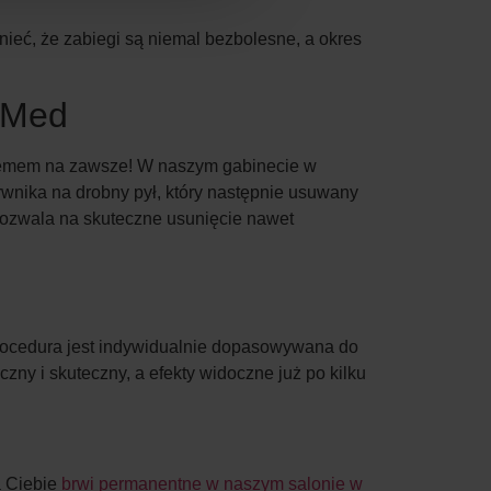
ieć, że zabiegi są niemal bezbolesne, a okres
l Med
oblemem na zawsze! W naszym gabinecie w
rwnika na drobny pył, który następnie usuwany
i pozwala na skuteczne usunięcie nawet
rocedura jest indywidualnie dopasowywana do
czny i skuteczny, a efekty widoczne już po kilku
a Ciebie
brwi permanentne w naszym salonie w