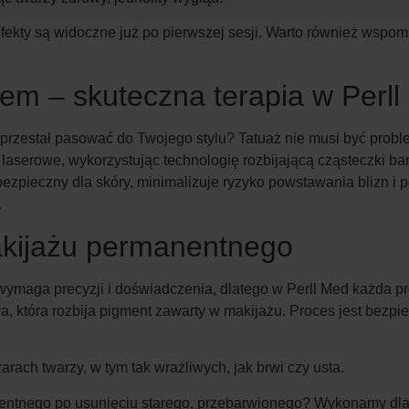
ekty są widoczne już po pierwszej sesji. Warto również wspomn
em – skuteczna terapia w Perl
ry przestał pasować do Twojego stylu? Tatuaż nie musi być pr
aserowe, wykorzystując technologię rozbijającą cząsteczki ba
t bezpieczny dla skóry, minimalizuje ryzyko powstawania blizn 
.
kijażu permanentnego
maga precyzji i doświadczenia, dlatego w Perll Med każda p
ra, która rozbija pigment zawarty w makijażu. Proces jest bezpie
ach twarzy, w tym tak wrażliwych, jak brwi czy usta.
entnego po usunięciu starego, przebarwionego? Wykonamy dl