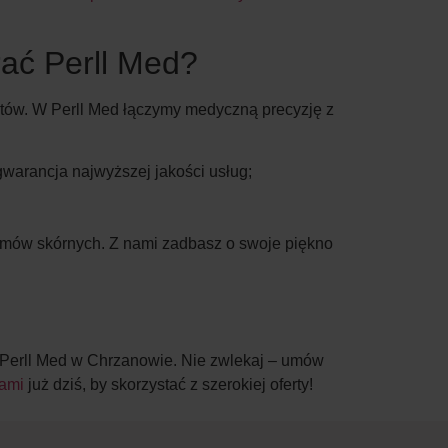
ać Perll Med?
tatów. W Perll Med łączymy medyczną precyzję z
warancja najwyższej jakości usług;
lemów skórnych. Z nami zadbasz o swoje piękno
go Perll Med w Chrzanowie. Nie zwlekaj – umów
nami
już dziś, by skorzystać z szerokiej oferty!