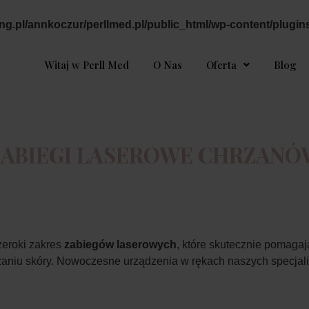
ing.pl/annkoczur/perllmed.pl/public_html/wp-content/plugin
Witaj w Perll Med
O Nas
Oferta
Blog
ZABIEGI LASEROWE CHRZANÓ
eroki zakres
zabiegów laserowych
, które skutecznie pomaga
zaniu skóry. Nowoczesne urządzenia w rękach naszych specjal