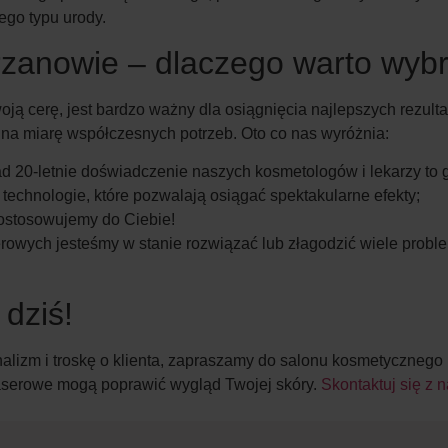
go typu urody.
rzanowie – dlaczego warto wybr
oją cerę, jest bardzo ważny dla osiągnięcia najlepszych rezul
e na miarę współczesnych potrzeb. Oto co nas wyróżnia:
d 20-letnie doświadczenie naszych kosmetologów i lekarzy to g
echnologie, które pozwalają osiągać spektakularne efekty;
dostosowujemy do Ciebie!
erowych jesteśmy w stanie rozwiązać lub złagodzić wiele prob
dziś!
jonalizm i troskę o klienta, zapraszamy do salonu kosmetyczne
i laserowe mogą poprawić wygląd Twojej skóry.
Skontaktuj się z 