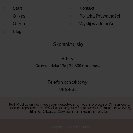
Start
Kontakt
O Nas
Polityka Prywatności
Oferta
Wyślij wiadomość
Blog
Skontaktuj się
Adres:
Grunwaldzka 13a | 32-500 Chrzanów
Telefon kontaktowy:
728 928 301
Perll Med to klinika medycyny estetycznej i kosmetologii w Chrzanowie,
obsługująca pacjentów z okolicznych miejscowości:
Balina
,
Jaworzna
,
Libiąża
,
Olkusza
,
Oświęcimia
,
Trzebini
i nie tylko.
Copyright 2025 Perll Med