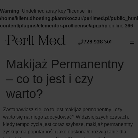
Warning
: Undefined array key "license" in
/home/klient.dhosting.pl/annkoczur/perllmed.pl/public_htm
content/plugins/elementor-pro/license/api.php
on line
366
728 928 301
Makijaż Permanentny
– co to jest i czy
warto?
Zastanawiasz się, co to jest makijaż permanentny i czy
warto się na niego zdecydować? W dzisiejszych czasach,
kiedy tempo życia jest coraz szybsze, makijaż permanentny
zyskuje na popularności jako doskonałe rozwiązanie dla