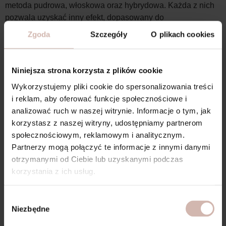
metoda pudrowa, włoskowa oraz hybrydowa. Każda z nich
pozwala uzyskać inny efekt, dopasowany do
indywidualnych preferencji. Jeśli rozważasz
makijaż
Zgoda
Szczegóły
O plikach cookies
permanentny w Chrzanowie
, zapraszamy do odwiedzenia
naszego gabinetu, gdzie czeka na Ciebie profesjonalna
obsługa.
Niniejsza strona korzysta z plików cookie
Na czym polega makijaż
Wykorzystujemy pliki cookie do spersonalizowania treści
i reklam, aby oferować funkcje społecznościowe i
permanentny ust i brwi?
analizować ruch w naszej witrynie. Informacje o tym, jak
korzystasz z naszej witryny, udostępniamy partnerom
Wiele kobiet zastanawia się,
na czym polega makijaż
społecznościowym, reklamowym i analitycznym.
permanentny ust
. Procedura ta ma na celu podkreślenie
Partnerzy mogą połączyć te informacje z innymi danymi
naturalnego konturu ust, poprawienie ich symetrii oraz
otrzymanymi od Ciebie lub uzyskanymi podczas
nadanie intensywniejszego koloru. W efekcie usta
korzystania z ich usług.
wyglądają pełniej i bardziej zdrowo. Proces ten rozpoczyna
się od konsultacji, podczas której klientka wybiera kształt
Wybór
oraz odcień pigmentu. Następnie kosmetolog wykonuje
Niezbędne
zgody
wstępny szkic, a po jego akceptacji przystępuje do aplikacji